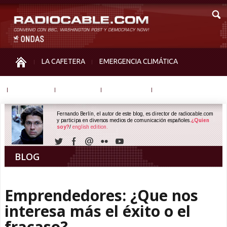
LA CAFETERA
EMERGENCIA CLIMÁTICA
IGUALDAD
MEMORIA
NOS MIRAN
OTRAS
Fernando Berlín, el autor de este blog, es director de radiocable.com
y participa en diversos medios de comunicación españoles.
¿Quien
soy?
/
english edition.
BLOG
Emprendedores: ¿Que nos
interesa más el éxito o el
fracaso?