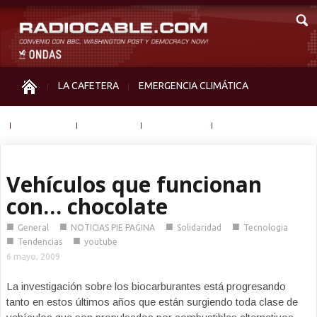
LA CAFETERA
EMERGENCIA CLIMÁTICA
IGUALDAD
MEMORIA
NOS MIRAN
OTRAS
Vehículos que funcionan
con… chocolate
■
■
■
■
General
NOTICIAS PIE PAGINA
Solidaridad
Tecnologia
■
■
Tendencias
youtube
6 mayo, 2009
La investigación sobre los biocarburantes está progresando
tanto en estos últimos años que están surgiendo toda clase de