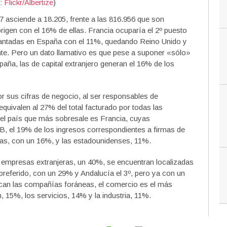
o:
Flickr/Albertize
)
7 asciende a 18.205, frente a las 816.956 que son
rigen con el 16% de ellas. Francia ocuparía el 2º puesto
ntadas en España con el 11%, quedando Reino Unido y
e. Pero un dato llamativo es que pese a suponer «sólo»
aña, las de capital extranjero generan el 16% de los
r sus cifras de negocio, al ser responsables de
quivalen al 27% del total facturado por todas las
el país que más sobresale es Francia, cuyas
 el 19% de los ingresos correspondientes a firmas de
anas, con un 16%, y las estadounidenses, 11%.
s empresas extranjeras, un 40%, se encuentran localizadas
preferido, con un 29% y Andalucía el 3º, pero ya con un
ican las compañías foráneas, el comercio es el más
, 15%, los servicios, 14% y la industria, 11%.