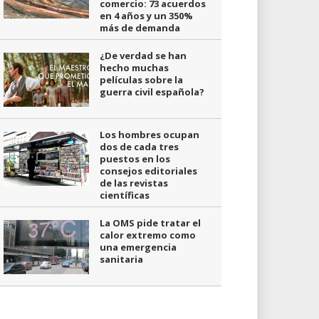
comercio: 73 acuerdos
en 4 años y un 350%
más de demanda
¿De verdad se han
hecho muchas
películas sobre la
guerra civil española?
Los hombres ocupan
dos de cada tres
puestos en los
consejos editoriales
de las revistas
científicas
La OMS pide tratar el
calor extremo como
una emergencia
sanitaria