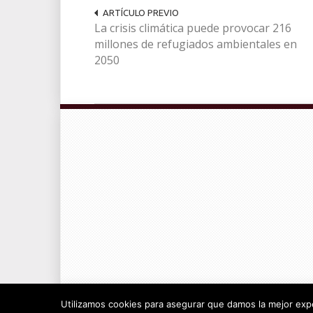
ARTÍCULO PREVIO
La crisis climática puede provocar 216
millones de refugiados ambientales en
2050
© Radiocable en Internet S.L.
Utilizamos cookies para asegurar que damos la mejor exper