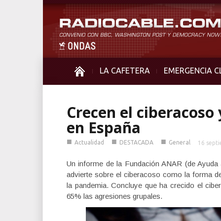
LA CAFETERA
EMERGENCIA C
Crecen el ciberacoso 
en España
■
■
■
Actualidad
DESTACADA
General
16 sept
Un informe de la Fundación ANAR (de Ayuda 
advierte sobre el ciberacoso como la forma
la pandemia. Concluye que ha crecido el ci
65% las agresiones grupales.