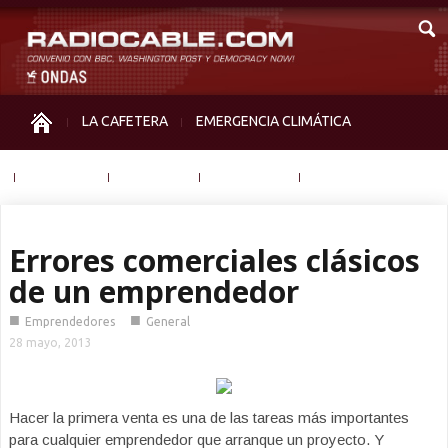
LA CAFETERA
EMERGENCIA CLIMÁTICA
IGUALDAD
MEMORIA
NOS MIRAN
OTRAS
Errores comerciales clásicos
de un emprendedor
■
■
Emprendedores
General
28 mayo, 2013
Hacer la primera venta es una de las tareas más importantes
para cualquier emprendedor que arranque un proyecto. Y