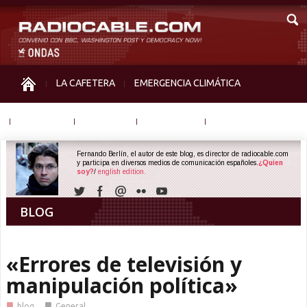
LA CAFETERA
EMERGENCIA CLIMÁTICA
IGUALDAD
MEMORIA
NOS MIRAN
OTRAS
Fernando Berlín, el autor de este blog, es director de radiocable.com
y participa en diversos medios de comunicación españoles.
¿Quien
soy?
/
english edition.
BLOG
«Errores de televisión y
manipulación política»
■
■
blog
General