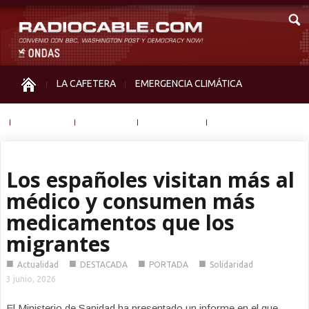
LA CAFETERA
EMERGENCIA CLIMÁTICA
IGUALDAD
MEMORIA
NOS MIRAN
OTRAS
Los españoles visitan más al
médico y consumen más
medicamentos que los
migrantes
■
■
■
■
Actualidad
DESTACADA
PORTADA
Solidaridad
3 junio, 2026
El Ministerio de Sanidad ha presentado un informe en el que