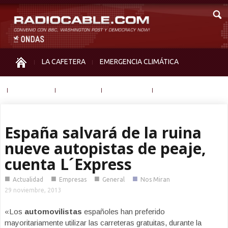
LA CAFETERA
EMERGENCIA CLIMÁTICA
IGUALDAD
MEMORIA
NOS MIRAN
OTRAS
España salvará de la ruina
nueve autopistas de peaje,
cuenta L´Express
■
■
■
■
Actualidad
Empresas
General
Nos Miran
29 noviembre, 2013
«Los
automovilistas
españoles han preferido
mayoritariamente utilizar las carreteras gratuitas, durante la