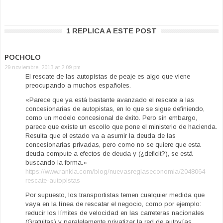
1 REPLICA A ESTE POST
POCHOLO
29 noviembre, 2013 at 2:09 pm
El rescate de las autopistas de peaje es algo que viene
preocupando a muchos españoles.
«Parece que ya está bastante avanzado el rescate a las
concesionarias de autopistas, en lo que se sigue definiendo,
como un modelo concesional de éxito. Pero sin embargo,
parece que existe un escollo que pone el ministerio de hacienda.
Resulta que el estado va a asumir la deuda de las
concesionarias privadas, pero como no se quiere que esta
deuda compute a efectos de deuda y (¿deficit?), se está
buscando la forma.»
https://www.rankia.com/blog/nuevasreglaseconomia/2048064-
rescate-autopistas
Por supuesto, los transportistas temen cualquier medida que
vaya en la línea de rescatar el negocio, como por ejemplo:
reducir los límites de velocidad en las carreteras nacionales
(Gratuitas) y paralelamente privatizar la red de autovías