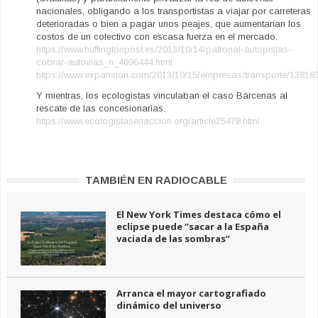
nacionales, obligando a los transportistas a viajar por carreteras
deterioradas o bien a pagar unos peajes, que aumentarian los
costos de un colectivo con escasa fuerza en el mercado.
https://www.huffingtonpost.es/2013/10/14/patronal-autopistas-
cobrar-autovias_n_4096444.html
https://www.expansion.com/2013/10/15/empresas/transporte/13818
Y mientras, los ecologistas vinculaban el caso Bárcenas al
rescate de las concesionarias.
https://www.ecologistasenaccion.org/article25478.html
TAMBIÉN EN RADIOCABLE
El New York Times destaca cómo el
eclipse puede “sacar a la España
vaciada de las sombras”
Arranca el mayor cartografiado
dinámico del universo