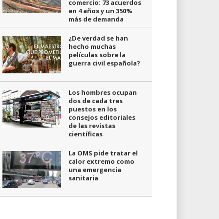
comercio: 73 acuerdos
en 4 años y un 350%
más de demanda
¿De verdad se han
hecho muchas
películas sobre la
guerra civil española?
Los hombres ocupan
dos de cada tres
puestos en los
consejos editoriales
de las revistas
científicas
La OMS pide tratar el
calor extremo como
una emergencia
sanitaria