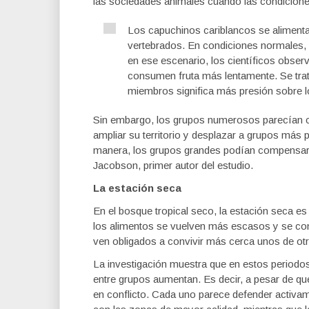
las sociedades animales cuando las condicion
Los capuchinos cariblancos se alimenta
vertebrados. En condiciones normales, 
en ese escenario, los científicos obser
consumen fruta más lentamente. Se trat
miembros significa más presión sobre 
Sin embargo, los grupos numerosos parecían c
ampliar su territorio y desplazar a grupos más
manera, los grupos grandes podían compensar 
Jacobson, primer autor del estudio.
La estación seca
En el bosque tropical seco, la estación seca es
los alimentos se vuelven más escasos y se con
ven obligados a convivir más cerca unos de ot
La investigación muestra que en estos periodos
entre grupos aumentan. Es decir, a pesar de q
en conflicto. Cada uno parece defender activam