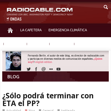
LA CAFETERA
EMERGENCIA CLIMÁTICA
IGUALDAD
MEMORIA
NOS MIRAN
OTRAS
Fernando Berlín, el autor de este blog, es director de radiocable.com
y participa en diversos medios de comunicación españoles.
¿Quien
soy?
/
english edition.
BLOG
¿Sólo podrá terminar con
ETA el PP?
■
■
■
■
Actualidad
blog
General
twitteada