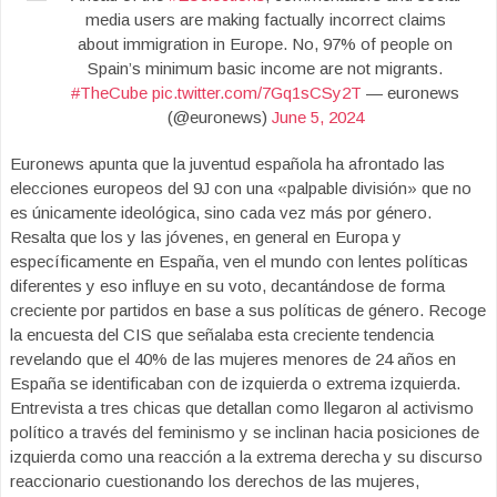
media users are making factually incorrect claims
about immigration in Europe. No, 97% of people on
Spain’s minimum basic income are not migrants.
#TheCube
pic.twitter.com/7Gq1sCSy2T
— euronews
(@euronews)
June 5, 2024
Euronews apunta que la juventud española ha afrontado las
elecciones europeos del 9J con una «palpable división» que no
es únicamente ideológica, sino cada vez más por género.
Resalta que los y las jóvenes, en general en Europa y
específicamente en España, ven el mundo con lentes políticas
diferentes y eso influye en su voto, decantándose de forma
creciente por partidos en base a sus políticas de género. Recoge
la encuesta del CIS que señalaba esta creciente tendencia
revelando que el 40% de las mujeres menores de 24 años en
España se identificaban con de izquierda o extrema izquierda.
Entrevista a tres chicas que detallan como llegaron al activismo
político a través del feminismo y se inclinan hacia posiciones de
izquierda como una reacción a la extrema derecha y su discurso
reaccionario cuestionando los derechos de las mujeres,