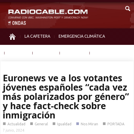
LA CAFETERA
EMERGENCIA CLIMÁTICA
IGUALDAD
MEMORIA
NOS MIRAN
OTRAS
Euronews ve a los votantes
jóvenes españoles “cada vez
más polarizados por género”
y hace fact-check sobre
inmigración
■
■
■
■
■
Actualidad
General
Igualdad
Nos Miran
PORTADA
7 junio, 2024