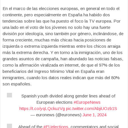
En el marco de las elecciones europeas, en general en todo el
continente, pero especialmente en España ha habido dos
tendencias sobre las que ha puesto el foco la TV europea. Por
una lado en el voto de los jóvenes no solo hay una fuerte
división por ideología, sino también por género, inclinándose, de
forma creciente, muchas más chicas hacia posiciones de
izquierda o extrema izquierda mientras entre los chicos arraiga
más la extrema derecha. Y en torno a la inmigración, uno de los
grandes asuntos de campaña, han abundado las noticias falsas,
como la afirmación viralizada en internet, de que el 97% de los
beneficiarios del Ingreso Mínimo Vital en España eran
inmigrantes, cuando los datos reales indican que más del 80%
son españoles.
Spanish youth divided along gender lines ahead of
European elections
#EuropeNews
https://t.co/yqLQckuzVg
pic.twitter.com/AbjiUOzb1S
— euronews (@euronews)
June 1, 2024
Ahead of the
#EUelections
, commentators and social