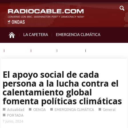
LA CAFETERA
EMERGENCIA CLIMÁTICA
IGUALDAD
MEMORIA
NOS MIRAN
OTRAS
El apoyo social de cada
persona a la lucha contra el
calentamiento global
fomenta políticas climáticas
■
■
■
■
Actualidad
CIENCIA
EMERGENCIA CLIMÁTICA
General
■
PORTADA
7 junio, 2024