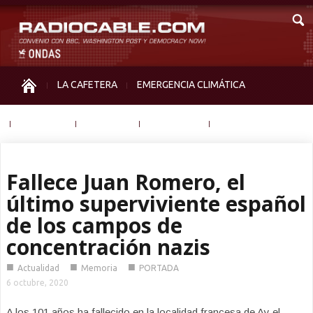
LA CAFETERA
EMERGENCIA CLIMÁTICA
IGUALDAD
MEMORIA
NOS MIRAN
OTRAS
Fallece Juan Romero, el
último superviviente español
de los campos de
concentración nazis
■
■
■
Actualidad
Memoria
PORTADA
6 octubre, 2020
A los 101 años ha fallecido en la localidad francesa de Ay el