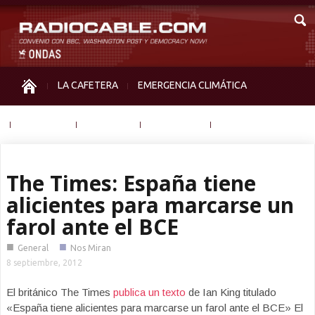
LA CAFETERA
EMERGENCIA CLIMÁTICA
IGUALDAD
MEMORIA
NOS MIRAN
OTRAS
The Times: España tiene
alicientes para marcarse un
farol ante el BCE
■
■
General
Nos Miran
8 septiembre, 2012
El británico The Times
publica un texto
de Ian King titulado
«España tiene alicientes para marcarse un farol ante el BCE» El