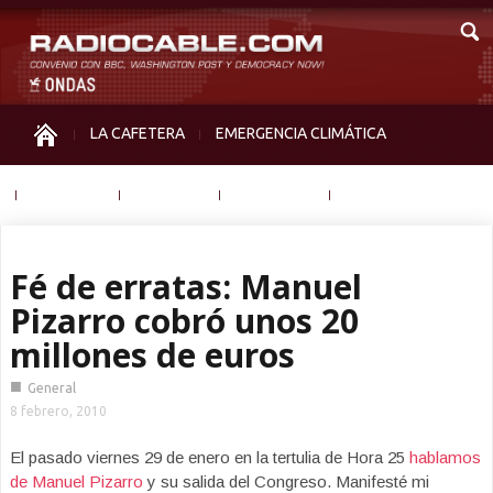
LA CAFETERA
EMERGENCIA CLIMÁTICA
IGUALDAD
MEMORIA
NOS MIRAN
OTRAS
Fé de erratas: Manuel
Pizarro cobró unos 20
millones de euros
■
General
8 febrero, 2010
El pasado viernes 29 de enero en la tertulia de Hora 25
hablamos
de Manuel Pizarro
y su salida del Congreso. Manifesté mi