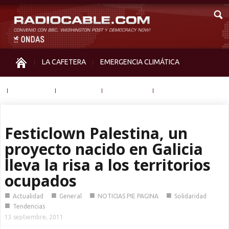
LA CAFETERA
EMERGENCIA CLIMÁTICA
IGUALDAD
MEMORIA
NOS MIRAN
OTRAS
Festiclown Palestina, un
proyecto nacido en Galicia
lleva la risa a los territorios
ocupados
■
■
■
■
Actualidad
General
NOTICIAS PIE PAGINA
Solidaridad
■
Tendencias
13 septiembre, 2011