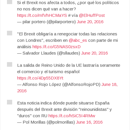
Si el Brexit nos afecta a todos, ¿por qué los políticos
no nos dicen qué van a hacer?
https://t.co/mfVhHCMaYS
# vía
@ElHuffPost
— pilar portero (@pilarportero)
June 20, 2016
"El Brexit obligaría a renegociar todas las relaciones
con Londres", escriben en
@abc_es
con parte de mi
análisis
https://t.co/G5NAS0zsxD
— Salvador Llaudes (@sllaudes)
June 20, 2016
La salida de Reino Unido de la UE lastraría seramente
el comercio y el turismo español
https://t.co/4Dp55DX8Yt
— Alfonso Rojo López (@AlfonsoRojoPD)
June 18,
2016
Esta noticia indica dónde puede situarse España
después del Brexit ante división "reinounidistas" y
"duros" con RU
https://t.co/hSiC5I4RMw
— Pol Morillas (@polmorillas)
June 16, 2016