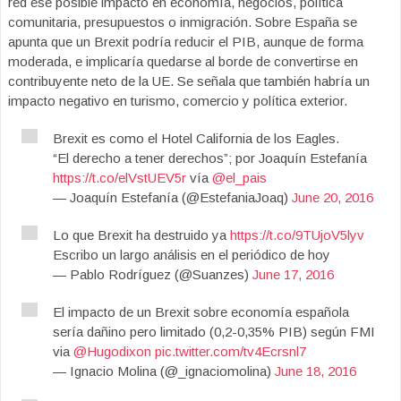
red ese posible impacto en economía, negocios, política
comunitaria, presupuestos o inmigración. Sobre España se
apunta que un Brexit podría reducir el PIB, aunque de forma
moderada, e implicaría quedarse al borde de convertirse en
contribuyente neto de la UE. Se señala que también habría un
impacto negativo en turismo, comercio y política exterior.
Brexit es como el Hotel California de los Eagles.
“El derecho a tener derechos”; por Joaquín Estefanía
https://t.co/elVstUEV5r
vía
@el_pais
— Joaquín Estefanía (@EstefaniaJoaq)
June 20, 2016
Lo que Brexit ha destruido ya
https://t.co/9TUjoV5lyv
Escribo un largo análisis en el periódico de hoy
— Pablo Rodríguez (@Suanzes)
June 17, 2016
El impacto de un Brexit sobre economía española
sería dañino pero limitado (0,2-0,35% PIB) según FMI
via
@Hugodixon
pic.twitter.com/tv4Ecrsnl7
— Ignacio Molina (@_ignaciomolina)
June 18, 2016