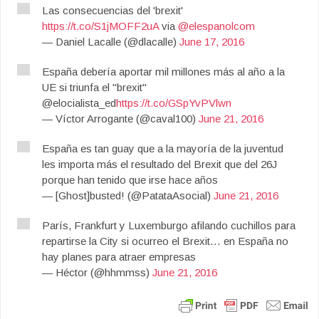
Las consecuencias del 'brexit'
https://t.co/S1jMOFF2uA
via
@elespanolcom
— Daniel Lacalle (@dlacalle)
June 17, 2016
España debería aportar mil millones más al año a la
UE si triunfa el "brexit"
@elocialista_ed
https://t.co/GSpYvPVlwn
— Víctor Arrogante (@caval100)
June 21, 2016
España es tan guay que a la mayoría de la juventud
les importa más el resultado del Brexit que del 26J
porque han tenido que irse hace años
— [Ghost]busted! (@PatataAsocial)
June 21, 2016
París, Frankfurt y Luxemburgo afilando cuchillos para
repartirse la City si ocurreo el Brexit… en España no
hay planes para atraer empresas
— Héctor (@hhmmss)
June 21, 2016