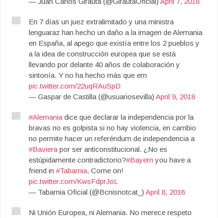
— Juan Carlos Girauta (@GirautaOficial)
April 7, 2018
En 7 días un juez extralimitado y una ministra
lenguaraz han hecho un daño a la imagen de Alemania
en España, al apego que existía entre los 2 pueblos y
a la idea de construcción europea que se está
llevando por delante 40 años de colaboración y
sintonía. Y no ha hecho más que em
pic.twitter.com/22uqRAuSpD
— Gaspar de Castilla (@usuariosevilla)
April 9, 2018
#Alemania
dice que declarar la independencia por la
bravas no es golpista si no hay violencia, en cambio
no permite hacer un referéndum de independencia a
#Baviera
por ser anticonstitucional. ¿No es
estúpidamente contradictorio?
#Bayern
you have a
friend in
#Tabarnia
. Come on!
pic.twitter.com/KwsFdprJoL
— Tabarnia Oficial (@Bcnisnotcat_)
April 8, 2018
Ni Unión Europea, ni Alemania. No merece respeto