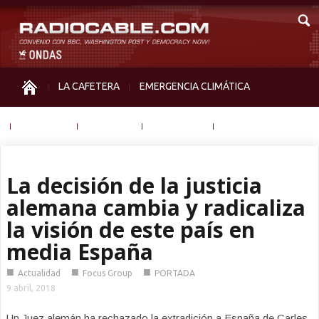
LA CAFETERA
EMERGENCIA CLIMÁTICA
IGUALDAD
MEMORIA
NOS MIRAN
OTRAS
La decisión de la justicia
alemana cambia y radicaliza
la visión de este país en
media España
■
■
■
Actualidad
Focus Group
PORTADA
9 abril, 2018
Un Juez alemán ha rechazado la extradición a España de Carles