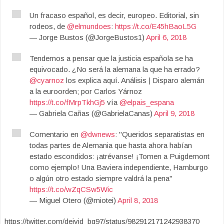
Un fracaso español, es decir, europeo. Editorial, sin
rodeos, de
@elmundoes
:
https://t.co/E45hBaoL5G
— Jorge Bustos (@JorgeBustos1)
April 6, 2018
Tendemos a pensar que la justicia española se ha
equivocado. ¿No será la alemana la que ha errado?
@cyarnoz
los explica aquí. Análisis | Disparo alemán
a la euroorden; por Carlos Yárnoz
https://t.co/fMrpTkhGj5
vía
@elpais_espana
— Gabriela Cañas (@GabrielaCanas)
April 9, 2018
Comentario en
@dwnews
: "Queridos separatistas en
todas partes de Alemania que hasta ahora habían
estado escondidos: ¡atrévanse! ¡Tomen a Puigdemont
como ejemplo! Una Baviera independiente, Hamburgo
o algún otro estado siempre valdrá la pena"
https://t.co/wZqCSw5Wic
— Miguel Otero (@miotei)
April 8, 2018
https://twitter.com/deivid_bg97/status/982912171242938370