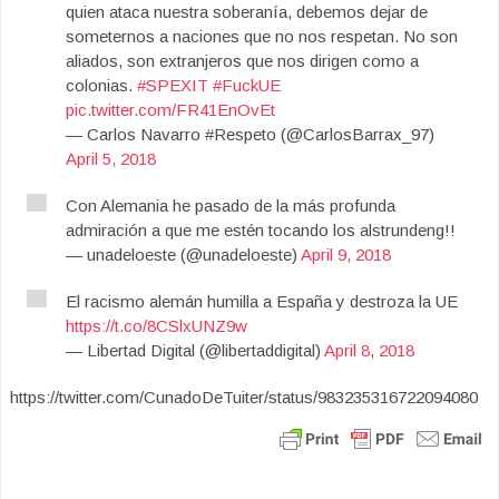
quien ataca nuestra soberanía, debemos dejar de
someternos a naciones que no nos respetan. No son
aliados, son extranjeros que nos dirigen como a
colonias.
#SPEXIT
#FuckUE
pic.twitter.com/FR41EnOvEt
— Carlos Navarro #Respeto (@CarlosBarrax_97)
April 5, 2018
Con Alemania he pasado de la más profunda
admiración a que me estén tocando los alstrundeng!!
— unadeloeste (@unadeloeste)
April 9, 2018
El racismo alemán humilla a España y destroza la UE
https://t.co/8CSlxUNZ9w
— Libertad Digital (@libertaddigital)
April 8, 2018
https://twitter.com/CunadoDeTuiter/status/983235316722094080