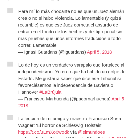
Para mí lo más chocante no es que un Juez alemán
crea o no si hubo violencia. Lo lamentable (y quizá
recurrible) es que ese Juez cometa el absurdo de
entrar en el fondo de los hechos y del tipo penal sin
más pruebas que unos informes traducidos a todo
correr. Lamentable
— Ignasi Guardans (@iguardans)
April 5, 2018
Lo de hoy es un verdadero varapalo que fortalece al
independentismo. Yo creo que ha habido un golpe de
Estado. Me gustaría saber qué dice ese Tribunal si
favoreciésemos la independencia de Baviera o
Hannover
#LaBrújula
— Francisco Marhuenda (@pacomarhuenda)
April 5,
2018
La lección de mi amigo y maestro Francisco Sosa
Wagner: ‘El horror de Schleswig-Holstein’
https://t.co/uLmXo6wodk
vía
@elmundoes