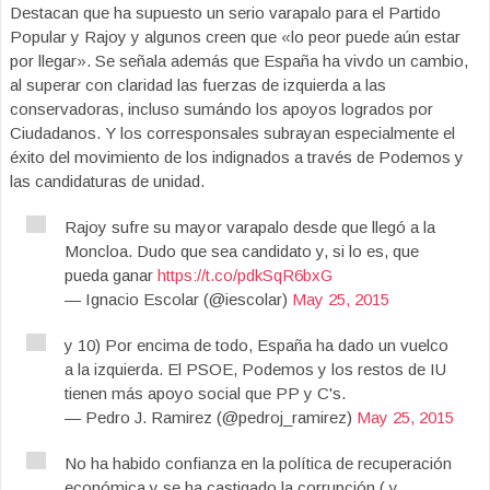
Destacan que ha supuesto un serio varapalo para el Partido
Popular y Rajoy y algunos creen que «lo peor puede aún estar
por llegar». Se señala además que España ha vivdo un cambio,
al superar con claridad las fuerzas de izquierda a las
conservadoras, incluso sumándo los apoyos logrados por
Ciudadanos. Y los corresponsales subrayan especialmente el
éxito del movimiento de los indignados a través de Podemos y
las candidaturas de unidad.
Rajoy sufre su mayor varapalo desde que llegó a la
Moncloa. Dudo que sea candidato y, si lo es, que
pueda ganar
https://t.co/pdkSqR6bxG
— Ignacio Escolar (@iescolar)
May 25, 2015
y 10) Por encima de todo, España ha dado un vuelco
a la izquierda. El PSOE, Podemos y los restos de IU
tienen más apoyo social que PP y C's.
— Pedro J. Ramirez (@pedroj_ramirez)
May 25, 2015
No ha habido confianza en la política de recuperación
económica y se ha castigado la corrupción ( y