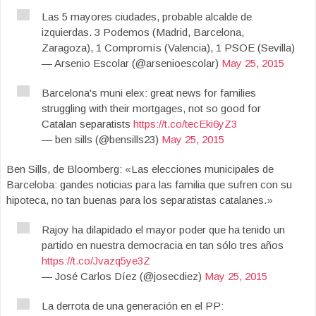
Las 5 mayores ciudades, probable alcalde de
izquierdas. 3 Podemos (Madrid, Barcelona,
Zaragoza), 1 Compromís (Valencia), 1 PSOE (Sevilla)
— Arsenio Escolar (@arsenioescolar)
May 25, 2015
Barcelona's muni elex: great news for families
struggling with their mortgages, not so good for
Catalan separatists
https://t.co/tecEki6yZ3
— ben sills (@bensills23)
May 25, 2015
Ben Sills, de Bloomberg: «Las elecciones municipales de
Barceloba: gandes noticias para las familia que sufren con su
hipoteca, no tan buenas para los separatistas catalanes.»
Rajoy ha dilapidado el mayor poder que ha tenido un
partido en nuestra democracia en tan sólo tres años
https://t.co/Jvazq5ye3Z
— José Carlos Díez (@josecdiez)
May 25, 2015
La derrota de una generación en el PP: