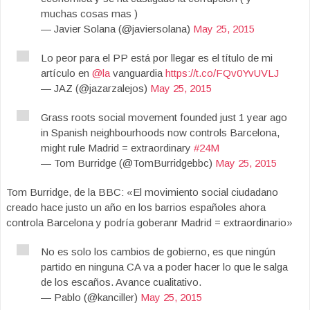
muchas cosas mas )
— Javier Solana (@javiersolana)
May 25, 2015
Lo peor para el PP está por llegar es el título de mi
artículo en
@la
vanguardia
https://t.co/FQv0YvUVLJ
— JAZ (@jazarzalejos)
May 25, 2015
Grass roots social movement founded just 1 year ago
in Spanish neighbourhoods now controls Barcelona,
might rule Madrid = extraordinary
#24M
— Tom Burridge (@TomBurridgebbc)
May 25, 2015
Tom Burridge, de la BBC: «El movimiento social ciudadano
creado hace justo un año en los barrios españoles ahora
controla Barcelona y podría goberanr Madrid = extraordinario»
No es solo los cambios de gobierno, es que ningún
partido en ninguna CA va a poder hacer lo que le salga
de los escaños. Avance cualitativo.
— Pablo (@kanciller)
May 25, 2015