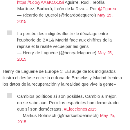
https://t.co/yAAaKOXJSi
Aguirre, Rudi, Teófila
Martínez, Barberá, León de la Riva… Por
@Fgarea
— Ricardo de Querol (@ricardodequerol)
May 25,
2015
La percée des indignés illustre le décalage entre
l'euphorie de BXL& Madrid face aux chiffres de la
reprise et la réalité vécue par les gens
— Henry de Laguérie (@henrydelaguerie)
May 25,
2015
Henry de Laguerie de Europe 1: «El auge de los indignados
ilustra el desfase entre la euforia de Bruselas y Madrid frente a
los datos de la recuperación y la realidad que vive la gente»
Cambios políticos sí son posibles. Cambio a mejor,
no se sabe aún. Pero los españoles han demostrado
que sí son demócratas.
#Elecciones2015
— Markus Böhnisch (@markusboehnisch)
May 25,
2015