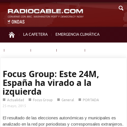
LA CAFETERA
EMERGENCIA CLIMÁTICA
IGUALDAD
MEMORIA
NOS MIRAN
OTRAS
Focus Group: Este 24M,
España ha virado a la
izquierda
■
■
■
■
Actualidad
Focus Group
General
PORTADA
25 mayo, 2015
El resultado de las elecciones autonómicas y municipales es
analizado en la red por periodistas y corresponsales extranjeros.