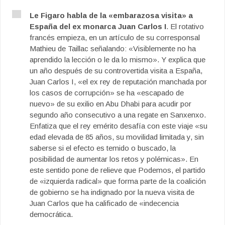
Le Figaro habla de la «embarazosa visita» a
España del ex monarca Juan Carlos I
. El rotativo
francés empieza, en un artículo de su corresponsal
Mathieu de Taillac señalando: «Visiblemente no ha
aprendido la lección o le da lo mismo». Y explica que
un año después de su controvertida visita a España,
Juan Carlos I, «el ex rey de reputación manchada por
los casos de corrupción» se ha «escapado de
nuevo» de su exilio en Abu Dhabi para acudir por
segundo año consecutivo a una regate en Sanxenxo.
Enfatiza que el rey emérito desafía con este viaje «su
edad elevada de 85 años, su movilidad limitada y, sin
saberse si el efecto es temido o buscado, la
posibilidad de aumentar los retos y polémicas». En
este sentido pone de relieve que Podemos, el partido
de «izquierda radical» que forma parte de la coalición
de gobierno se ha indignado por la nueva visita de
Juan Carlos que ha calificado de «indecencia
democrática.