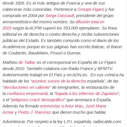
desde 1826. Es el más antiguo de Francia y una de sus
cabeceras más conocidas. Pertenece a
Groupe Figaro
y fue
comprado en 2004 por
Serge Dassault
, presidente del grupo
armamentístico del mismo nombre. Su
difusión total en
2022
según la ACPM superó los 353.000 ejemplares. Su línea
editorial es de derecha o centro derecha y recibe subvenciones
públicas del Estado. Es también conocido como el diario de los
Académicos porque en sus páginas han escrito Balzac, el Baron
de Coubertin, Baudelaire, Proust o Dumas.
Mathieu
de Taillac
es el corresponsal en España de Le Figaro
desde 2010. También colabora con Radio France y BFMTV.
Anteriormente trabajó en El País y en ADN.es. En sus crónica ha
hablado de los “
asuntos sucios de la derecha
española”, de las
“
devoluciones en caliente
” de inmigrantes, la restauración de
la
confianza empresarial
, la “
bajada a los infiernos de Zapatero
“,
o el “
peligroso crack demográfico
” que amenaza a España.
Además ha firmado
entrevistas a Artur Mas
,
José Maria
Aznar
y
Pedro J. Ramírez
que dieron mucho que hablar.
Advertencia: Por respeto a la ley L.P.I. española, radiocable.com