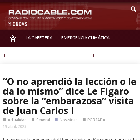
LA CAFETERA
EMERGENCIA CLIMÁTICA
IGUALDAD
MEMORIA
NOS MIRAN
OTRAS
“O no aprendió la lección o le
da lo mismo” dice Le Figaro
sobre la “embarazosa” visita
de Juan Carlos I
■
■
■
■
Actualidad
General
Nos Miran
PORTADA
19 abril, 2023
La anunciada presencia del Rey emérito en Sanxenxo para ver la