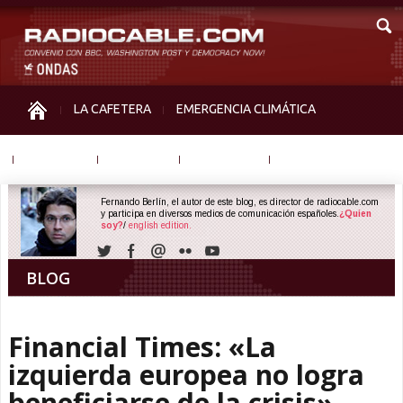
LA CAFETERA
EMERGENCIA CLIMÁTICA
IGUALDAD
MEMORIA
NOS MIRAN
OTRAS
Fernando Berlín, el autor de este blog, es director de radiocable.com
y participa en diversos medios de comunicación españoles.
¿Quien
soy?
/
english edition.
BLOG
Financial Times: «La
izquierda europea no logra
beneficiarse de la crisis»