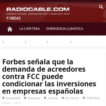
LA CAFETERA
EMERGENCIA CLIMÁTICA
IGUALDAD
MEMORIA
NOS MIRAN
OTRAS
Forbes señala que la
demanda de acreedores
contra FCC puede
condicionar las inversiones
en empresas españolas
■
■
■
■
■
Actualidad
Empresas
General
Nos Miran
PORTADA
9 enero, 2015