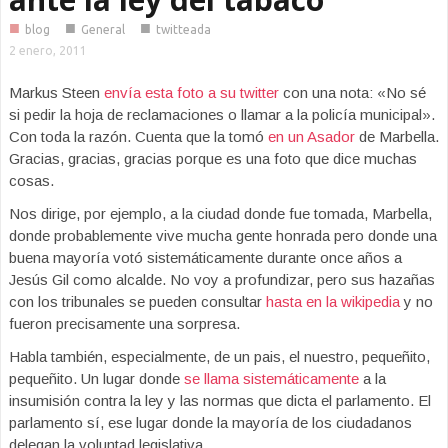
■
■
■
blog
General
twitteada
2 enero, 2011
Markus Steen
envía esta foto a su twitter
con una nota: «
No sé
si pedir la hoja de reclamaciones o llamar a la policía municipal».
Con toda la razón.
Cuenta que la tomó
en un Asador
de Marbella.
Gracias, gracias, gracias porque es una foto que dice muchas
cosas.
Nos dirige, por ejemplo, a la ciudad donde fue tomada, Marbella,
donde probablemente vive mucha gente honrada pero donde una
buena mayoría votó sistemáticamente durante once años a
Jesús Gil como alcalde. No voy a profundizar, pero sus hazañas
con los tribunales se pueden consultar
hasta en la wikipedia
y no
fueron precisamente una sorpresa.
Habla también, especialmente, de un pais, el nuestro, pequeñito,
pequeñito. Un lugar donde
se llama sistemáticamente
a la
insumisión contra la ley y las normas que dicta el parlamento. El
parlamento sí, ese lugar donde la mayoría de los ciudadanos
delegan la voluntad legislativa.