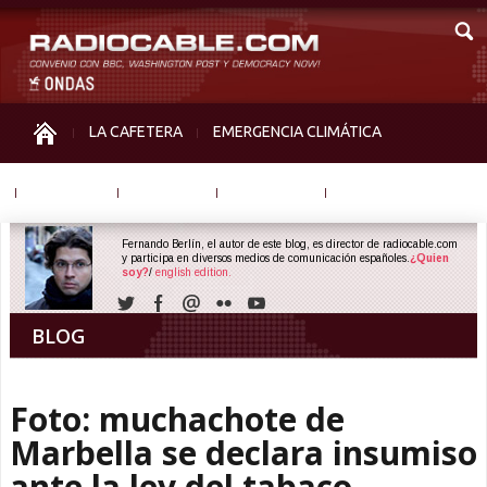
LA CAFETERA
EMERGENCIA CLIMÁTICA
IGUALDAD
MEMORIA
NOS MIRAN
OTRAS
Fernando Berlín, el autor de este blog, es director de radiocable.com
y participa en diversos medios de comunicación españoles.
¿Quien
soy?
/
english edition.
BLOG
Foto: muchachote de
Marbella se declara insumiso
ante la ley del tabaco