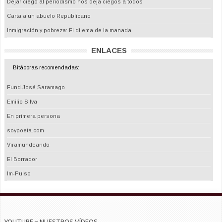
Dejar ciego al periodismo nos deja ciegos a todos
Carta a un abuelo Republicano
Inmigración y pobreza: El dilema de la manada
ENLACES
Bitácoras recomendadas:
Fund.José Saramago
Emilio Silva
En primera persona
soypoeta.com
Viramundeando
El Borrador
Im-Pulso
YOUTUBE – NUESTROS VÍDEOS