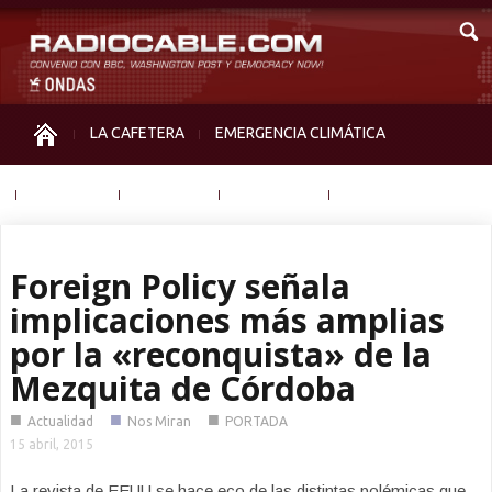
LA CAFETERA
EMERGENCIA CLIMÁTICA
IGUALDAD
MEMORIA
NOS MIRAN
OTRAS
Foreign Policy señala
implicaciones más amplias
por la «reconquista» de la
Mezquita de Córdoba
■
■
■
Actualidad
Nos Miran
PORTADA
15 abril, 2015
La revista de EEUU se hace eco de las distintas polémicas que