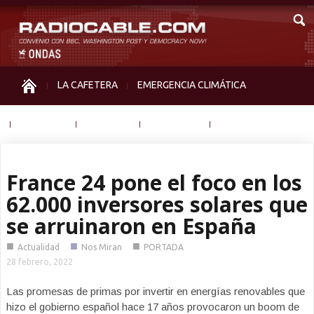
LA CAFETERA
EMERGENCIA CLIMÁTICA
IGUALDAD
MEMORIA
NOS MIRAN
OTRAS
France 24 pone el foco en los
62.000 inversores solares que
se arruinaron en España
■
■
■
Actualidad
Nos Miran
PORTADA
28 febrero, 2022
Las promesas de primas por invertir en energías renovables que
hizo el gobierno español hace 17 años provocaron un boom de