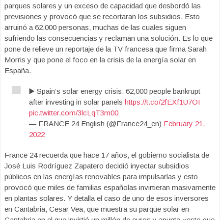
parques solares y un exceso de capacidad que desbordó las
previsiones y provocó que se recortaran los subsidios. Esto
arruinó a 62.000 personas, muchas de las cuales siguen
sufriendo las consecuencias y reclaman una solución. Es lo que
pone de relieve un reportaje de la TV francesa que firma Sarah
Morris y que pone el foco en la crisis de la energía solar en
España.
▶️ Spain’s solar energy crisis: 62,000 people bankrupt
after investing in solar panels
https://t.co/2fEXf1U7OI
pic.twitter.com/3lcLqT3m00
— FRANCE 24 English (@France24_en)
February 21,
2022
France 24 recuerda que hace 17 años, el gobierno socialista de
José Luis Rodríguez Zapatero decidió inyectar subsidios
públicos en las energías renovables para impulsarlas y esto
provocó que miles de familias españolas invirtieran masivamente
en plantas solares. Y detalla el caso de uno de esos inversores
en Cantabria, Cesar Vea, que muestra su parque solar en
Cantabria en el que invirtió un millón de euros y apunta «esto que