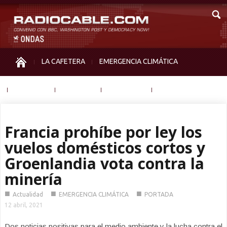
LA CAFETERA
EMERGENCIA CLIMÁTICA
IGUALDAD
MEMORIA
NOS MIRAN
OTRAS
Francia prohíbe por ley los
vuelos domésticos cortos y
Groenlandia vota contra la
minería
■
■
■
Actualidad
EMERGENCIA CLIMÁTICA
PORTADA
12 abril, 2021
Dos noticias positivas para el medio ambiente y la lucha contra el