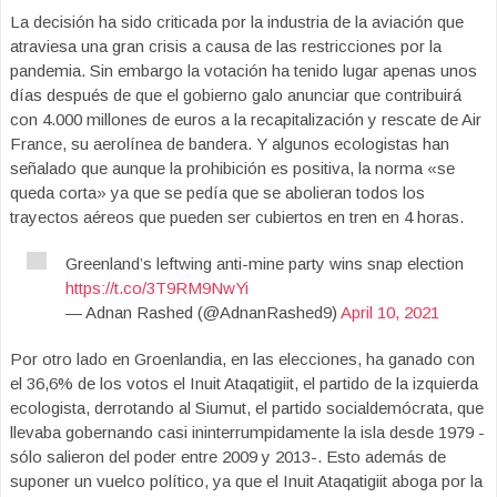
La decisión ha sido criticada por la industria de la aviación que
atraviesa una gran crisis a causa de las restricciones por la
pandemia. Sin embargo la votación ha tenido lugar apenas unos
días después de que el gobierno galo anunciar que contribuirá
con 4.000 millones de euros a la recapitalización y rescate de Air
France, su aerolínea de bandera. Y algunos ecologistas han
señalado que aunque la prohibición es positiva, la norma «se
queda corta» ya que se pedía que se abolieran todos los
trayectos aéreos que pueden ser cubiertos en tren en 4 horas.
Greenland’s leftwing anti-mine party wins snap election
https://t.co/3T9RM9NwYi
— Adnan Rashed (@AdnanRashed9)
April 10, 2021
Por otro lado en Groenlandia, en las elecciones, ha ganado con
el 36,6% de los votos el Inuit Ataqatigiit, el partido de la izquierda
ecologista, derrotando al Siumut, el partido socialdemócrata, que
llevaba gobernando casi ininterrumpidamente la isla desde 1979 -
sólo salieron del poder entre 2009 y 2013-. Esto además de
suponer un vuelco político, ya que el Inuit Ataqatigiit aboga por la