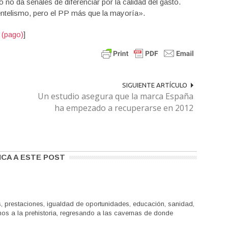
no
no da señales de
diferenciar por
la calidad
del gasto.
entelismo,
pero el
PP
más
que la mayoría».
 (pago)
]
SIGUIENTE ARTÍCULO
Un estudio asegura que la marca España
ha empezado a recuperarse en 2012
ICA A ESTE POST
, prestaciones, igualdad de oportunidades, educación, sanidad,
aernos a la prehistoria, regresando a las cavernas de donde