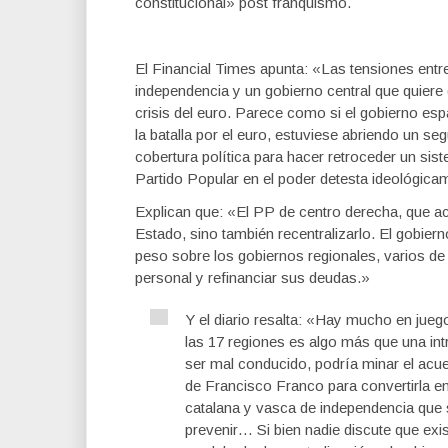
constitucional» post franquismo.
El Financial Times apunta: «Las tensiones ent
independencia y un gobierno central que quiere 
crisis del euro. Parece como si el gobierno espa
la batalla por el euro, estuviese abriendo un seg
cobertura política para hacer retroceder un si
Partido Popular en el poder detesta ideológica
Explican que: «El PP de centro derecha, que ac
Estado, sino también recentralizarlo. El gobie
peso sobre los gobiernos regionales, varios de
personal y refinanciar sus deudas.»
Y el diario resalta: «Hay mucho en jueg
las 17 regiones es algo más que una int
ser mal conducido, podría minar el acue
de Francisco Franco para convertirla e
catalana y vasca de independencia que 
prevenir…
Si bien
nadie discute que
exi