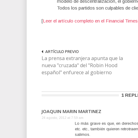
modelo de
descentralización
, el gobier
Todos los partidos
son culpables de
cli
[
Leer el artículo completo en el Financial Times
ARTÍCULO PREVIO
La prensa extranjera apunta que la
nueva "cruzada" del "Robin Hood
español" enfurece al gobierno
1 REPL
JOAQUIN MARIN MARTINEZ
24 agosto, 2012 at 7:59 am
Lo más grave es que, en derechos
etc. etc., también quieren retrotr
salimos.