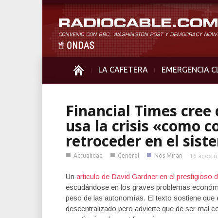
LA CAFETERA
EMERGENCIA C
Financial Times cree
usa la crisis «como c
retroceder en el sis
■
■
■
Actualidad
General
Nos Miran
16 agosto
Un
articulo de David Gardner en el prestigioso d
escudándose en los graves problemas económico
peso de las autonomías. El texto sostiene que
descentralizado pero advierte que de ser mal c