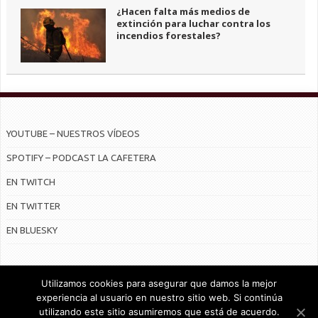
¿Hacen falta más medios de
extinción para luchar contra los
incendios forestales?
YOUTUBE – NUESTROS VÍDEOS
SPOTIFY – PODCAST LA CAFETERA
EN TWITCH
EN TWITTER
EN BLUESKY
Utilizamos cookies para asegurar que damos la mejor
experiencia al usuario en nuestro sitio web. Si continúa
utilizando este sitio asumiremos que está de acuerdo.
© Radiocable en Internet S.L.