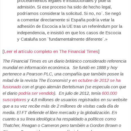
procedimientos legales e institucionales y pide la
admisión. Si ese proceso ha sido de hecho legal,
podríamos considerar la solicitud. Si no, no´. Se negó
a comentar directamente si España podría vetar la
adhesión de Escocia a la UE tras un referéndum por la
independencia, e insistió en que los casos de Escocia
y Cataluña son `fundamentalmente diferente´.»
[
Leer el artículo completo en The Financial Times
]
The Financial Times es un diario británico considerado referencia
mundial en información económica. Se fundó en 1888 y hoy
pertenece a Pearson PLC, una compañía que también posee la
mitad de la revista The Economist y e
n octubre de 2012 se ha
fusionado
con el grupo alemán Bertelsman (se especula con que
el diario
podría ser vendido
). En julio de 2012, tenía
600.000
suscriptores
y 4,8 millones de usuarios registrados en su website
que a su vez recibe más de 2 millones de visitas cada día de
media. El FT defiende el libre mercado y la globalización. En
cuanto a su línea ideológica ha respaldado a políticos como
Thatcher, Reagan o Cameron pero también a Gordon Brown o