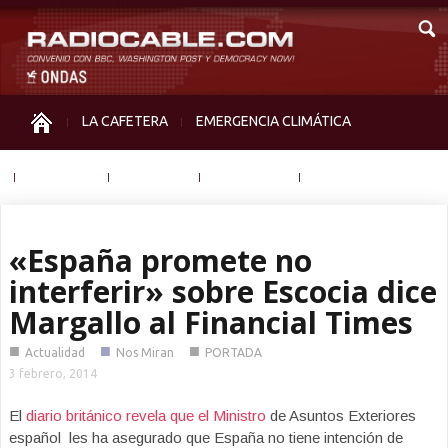
LA CAFETERA
EMERGENCIA CLIMÁTICA
IGUALDAD
MEMORIA
NOS MIRAN
OTRAS
«España promete no
interferir» sobre Escocia dice
Margallo al Financial Times
■
■
■
Actualidad
Nos Miran
PORTADA
3 febrero, 2014
El
diario británico revela que el Ministro
de Asuntos Exteriores
español les ha asegurado que España no tiene intención de