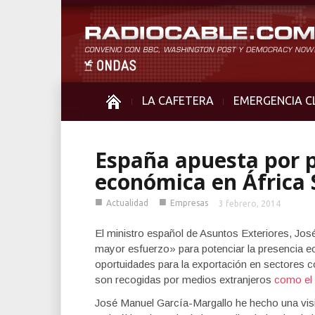
LA CAFETERA
EMERGENCIA C
España apuesta por p
económica en África
■
■
Actualidad
Empresas
3 febrero, 2014
El ministro español de Asuntos Exteriores, Jo
mayor esfuerzo» para potenciar la presencia 
oportuidades para la exportación en sectores c
son recogidas por medios extranjeros
como el 
José Manuel García-Margallo he hecho una visit