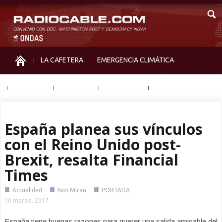
LA CAFETERA
EMERGENCIA CLIMÁTICA
IGUALDAD
MEMORIA
NOS MIRAN
OTRAS
España planea sus vínculos
con el Reino Unido post-
Brexit, resalta Financial
Times
■
■
■
Actualidad
Nos Miran
PORTADA
10 marzo, 2017
España tiene buenas razones para querer una salida amigable del