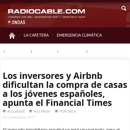
LA CAFETERA
EMERGENCIA CLIMÁTICA
IGUALDAD
MEMORIA
NOS MIRAN
OTRAS
Los inversores y Airbnb
dificultan la compra de casas
a los jóvenes españoles,
apunta el Financial Times
■
■
■
Actualidad
Nos Miran
PORTADA
16 noviembre, 2017
El mercado inmobiliario español se está recuperando, pero el