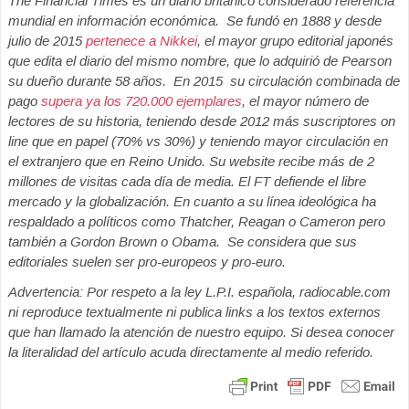
The Financial Times es un diario británico considerado referencia
mundial en información económica. Se fundó en 1888 y desde
julio de 2015
pertenece a Nikkei
, el mayor grupo editorial japonés
que edita el diario del mismo nombre, que lo adquirió de Pearson
su dueño durante 58 años. En 2015 su circulación combinada de
pago
supera ya los 720.000 ejemplares
, el mayor número de
lectores de su historia, teniendo desde 2012 más suscriptores on
line que en papel (70% vs 30%) y teniendo mayor circulación en
el extranjero que en Reino Unido. Su website recibe más de 2
millones de visitas cada día de media. El FT defiende el libre
mercado y la globalización. En cuanto a su línea ideológica ha
respaldado a políticos como Thatcher, Reagan o Cameron pero
también a Gordon Brown o Obama. Se considera que sus
editoriales suelen ser pro-europeos y pro-euro.
Advertencia: Por respeto a la ley L.P.I. española, radiocable.com
ni reproduce textualmente ni publica links a los textos externos
que han llamado la atención de nuestro equipo. Si desea conocer
la literalidad del artículo acuda directamente al medio referido.