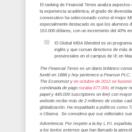
El ranking de Financial Times analiza aspectos 
la experiencia académica, el grado de diversidad
consecutivo ha seleccionado como el mejor MB
especialmente destacado es que los alumnos de
153.000 dólares, con un incremento del 43% en
El Global MBA Blended es un programa 
inglés y que cursan directivos de más 
presenciales en el campus de IE en Mad
The Financial Times es un diario británico con
fundó en 1888 y hoy pertenece a Pearson PLC, 
The Economist y
en octubre de 2012 se fusionó
combinada de pago
rozaba 677.000
, el mayor n
papel y 445.000 suscriptores on line) con mayor 
website recibe más de 2 millones de visitas cada
globalización. Ha respaldado a políticos como
o Obama. Se considera que sus editoriales suel
Advertencia: Por respeto a la ley L.P.I. español
a los textos externos que han llamado la atenció