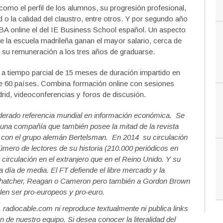
como el perfil de los alumnos, su progresión profesional,
 o la calidad del claustro, entre otros. Y por segundo año
A online el del IE Business School español. Un aspecto
 la escuela madrileña ganan el mayor salario, cerca de
 su remuneración a los tres años de graduarse.
a tiempo parcial de 15 meses de duración impartido en
de 60 países. Combina formación online con sesiones
rid, videoconferencias y foros de discusión.
siderado referencia mundial en información económica. Se
una compañía que también posee la mitad de la revista
con el grupo alemán Bertelsman. En 2014 su circulación
úmero de lectores de su historia (210.000 periódicos en
circulación en el extranjero que en el Reino Unido. Y su
 día de media. El FT defiende el libre mercado y la
 Thatcher, Reagan o Cameron pero también a Gordon Brown
en ser pro-europeos y pro-euro.
a, radiocable.com ni reproduce textualmente ni publica links
n de nuestro equipo. Si desea conocer la literalidad del