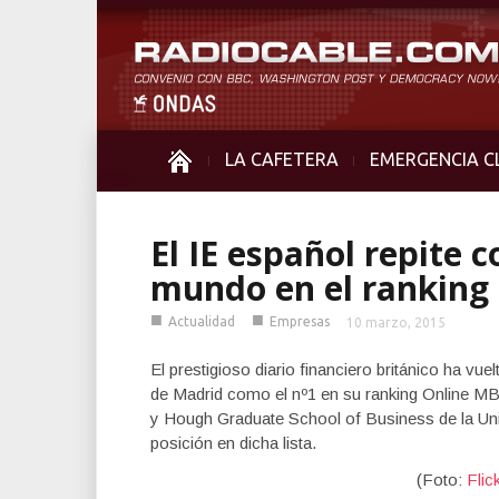
LA CAFETERA
EMERGENCIA C
El IE español repite
mundo en el ranking 
■
■
Actualidad
Empresas
10 marzo, 2015
El prestigioso diario financiero británico ha vu
de Madrid como el nº1 en su ranking Online M
y Hough Graduate School of Business de la Univ
posición en dicha lista.
(Foto:
Flic