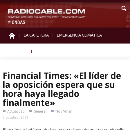
LA CAFETERA
EMERGENCIA CLIMÁTICA
IGUALDAD
MEMORIA
NOS MIRAN
OTRAS
Financial Times: «El líder de
la oposición espera que su
hora haya llegado
finalmente»
■
■
■
Actualidad
General
Nos Miran
5 octubre, 2011
El periódico británico dedica en su edición de hoy un cuadernillo