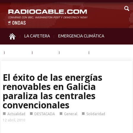
LA CAFETERA
EMERGENCIA CLIMÁTICA
IGUALDAD
MEMORIA
NOS MIRAN
OTRAS
El éxito de las energías
renovables en Galicia
paraliza las centrales
convencionales
■
■
■
■
Actualidad
DESTACADA
General
Solidaridad
12 abril, 2010