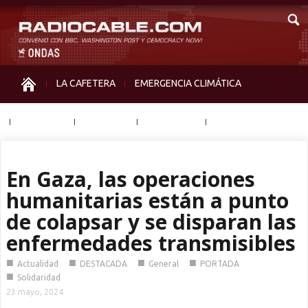
LA CAFETERA
EMERGENCIA CLIMÁTICA
IGUALDAD
MEMORIA
NOS MIRAN
OTRAS
En Gaza, las operaciones
humanitarias están a punto
de colapsar y se disparan las
enfermedades transmisibles
■
■
■
■
Actualidad
DESTACADA
General
PORTADA
■
Solidaridad
23 mayo, 2024