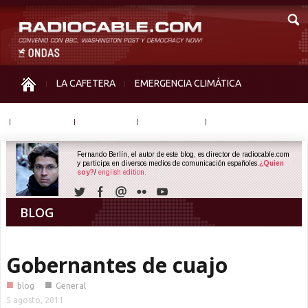
LA CAFETERA
EMERGENCIA CLIMÁTICA
IGUALDAD
MEMORIA
NOS MIRAN
OTRAS
Fernando Berlín, el autor de este blog, es director de radiocable.com
y participa en diversos medios de comunicación españoles.
¿Quien
soy?
/
english edition.
BLOG
Gobernantes de cuajo
■
■
blog
General
5 agosto, 2011