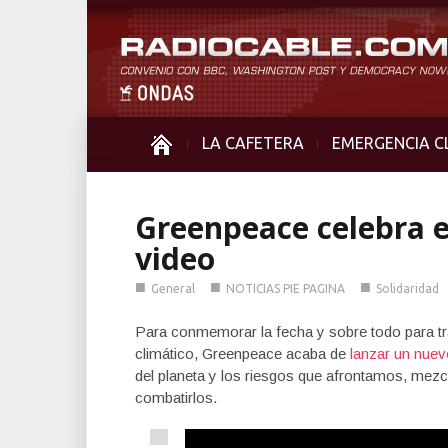
LA CAFETERA
EMERGENCIA C
Greenpeace celebra el
video
■
■
■
General
NOTICIAS PIE PAGINA
Solidaridad
Para conmemorar la fecha y sobre todo para trat
climático, Greenpeace acaba de
lanzar un nuev
del planeta y los riesgos que afrontamos, mez
combatirlos.