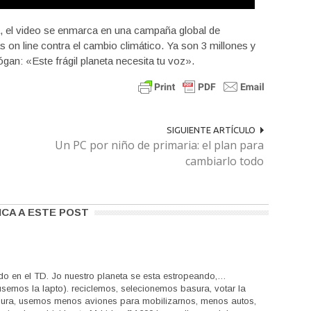
a, el video se enmarca en una campaña global de
s on line contra el cambio climático. Ya son 3 millones y
gan: «Este frágil planeta necesita tu voz».
SIGUIENTE ARTÍCULO
Un PC por niño de primaria: el plan para
cambiarlo todo
ICA A ESTE POST
do en el TD. Jo nuestro planeta se esta estropeando,…
mos la lapto). reciclemos, selecionemos basura, votar la
sura, usemos menos aviones para mobilizarnos, menos autos,