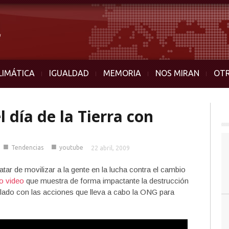
LIMÁTICA
IGUALDAD
MEMORIA
NOS MIRAN
OT
 día de la Tierra con
■
■
Tendencias
youtube
22 abril, 2009
ar de movilizar a la gente en la lucha contra el cambio
o video
que muestra de forma impactante la destrucción
clado con las acciones que lleva a cabo la ONG para