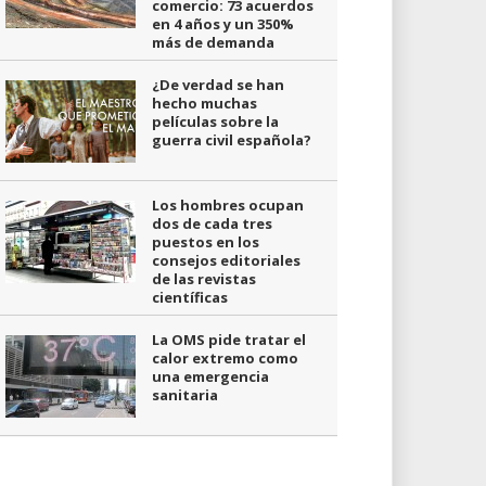
comercio: 73 acuerdos
en 4 años y un 350%
más de demanda
¿De verdad se han
hecho muchas
películas sobre la
guerra civil española?
Los hombres ocupan
dos de cada tres
puestos en los
consejos editoriales
de las revistas
científicas
La OMS pide tratar el
calor extremo como
una emergencia
sanitaria