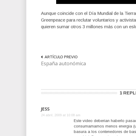
Aunque coincide con el Día Mundial de la Tierr
Greenpeace para reclutar voluntarios y activista
quieren sumar otros 3 millones más con un esló
ARTÍCULO PREVIO
España autonómica
1 REPL
JESS
24 abril, 2009 at 10:08 am
Este video deberian haberlo pasa
consumamamos menos energia (use
basura a los contenedores de ba