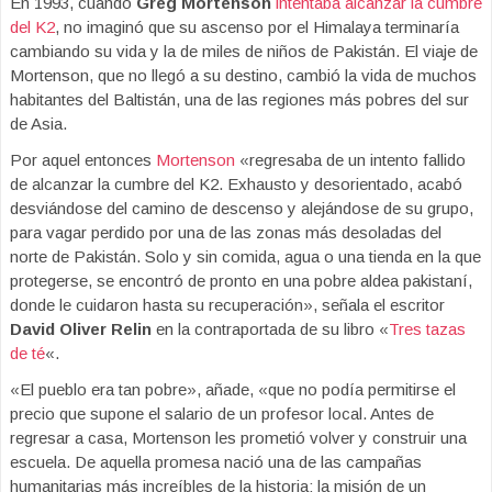
En 1993, cuando
Greg Mortenson
intentaba alcanzar la cumbre
del K2
, no imaginó que su ascenso por el Himalaya terminaría
cambiando su vida y la de miles de niños de Pakistán. El viaje de
Mortenson, que no llegó a su destino, cambió la vida de muchos
habitantes del Baltistán, una de las regiones más pobres del sur
de Asia.
Por aquel entonces
Mortenson
«regresaba de un intento fallido
de alcanzar la cumbre del K2. Exhausto y desorientado, acabó
desviándose del camino de descenso y alejándose de su grupo,
para vagar perdido por una de las zonas más desoladas del
norte de Pakistán. Solo y sin comida, agua o una tienda en la que
protegerse, se encontró de pronto en una pobre aldea pakistaní,
donde le cuidaron hasta su recuperación», señala el escritor
David Oliver Relin
en la contraportada de su libro «
Tres tazas
de té
«.
«El pueblo era tan pobre», añade, «que no podía permitirse el
precio que supone el salario de un profesor local. Antes de
regresar a casa, Mortenson les prometió volver y construir una
escuela. De aquella promesa nació una de las campañas
humanitarias más increíbles de la historia: la misión de un