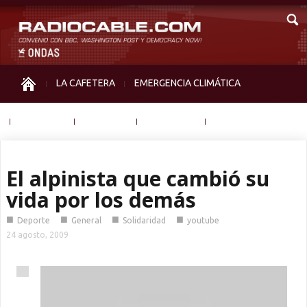
LA CAFETERA
EMERGENCIA CLIMÁTICA
IGUALDAD
MEMORIA
NOS MIRAN
OTRAS
El alpinista que cambió su
vida por los demás
■
■
■
■
Deporte
General
Solidaridad
youtube
24 agosto, 2009