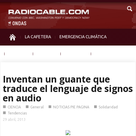
LA CAFETERA
EMERGENCIA CLIMÁTICA
IGUALDAD
MEMORIA
NOS MIRAN
OTRAS
Inventan un guante que
traduce el lenguaje de signos
en audio
■
■
■
■
CIENCIA
General
NOTICIAS PIE PAGINA
Solidaridad
■
Tendencias
29 abril, 2013