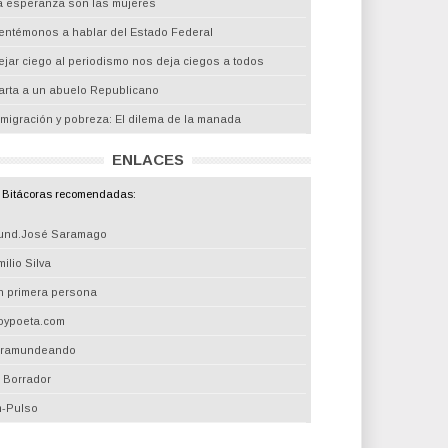
a esperanza son las mujeres
entémonos a hablar del Estado Federal
ejar ciego al periodismo nos deja ciegos a todos
arta a un abuelo Republicano
nmigración y pobreza: El dilema de la manada
ENLACES
Bitácoras recomendadas:
und.José Saramago
ilio Silva
n primera persona
oypoeta.com
iramundeando
l Borrador
m-Pulso