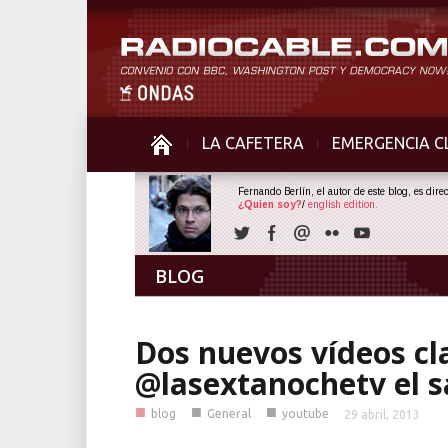
LA CAFETERA
EMERGENCIA C
Fernando Berlín, el autor de este blog, es dir
¿Quien soy?
/
english edition.
BLOG
Dos nuevos vídeos cl
@lasextanochetv el s
■
■
■
blog
General
youtube
29 abril, 2013