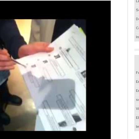
L
S
D
C
I
F
Em
E
s
V
E
I