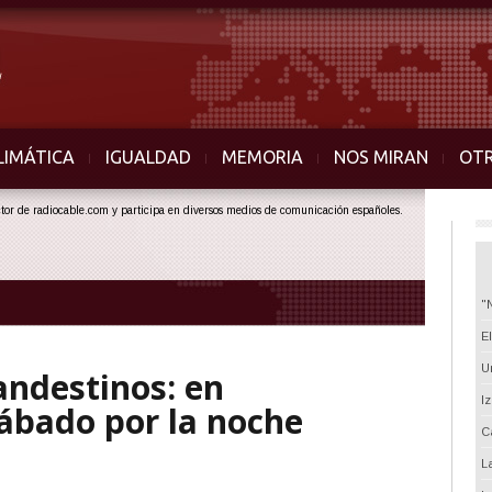
LIMÁTICA
IGUALDAD
MEMORIA
NOS MIRAN
OT
ector de radiocable.com y participa en diversos medios de comunicación españoles.
"
E
U
andestinos: en
I
ábado por la noche
C
L