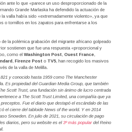
ión ante lo que «parece un uso desproporcionado de la
ernando Grande Marlaska ha defendido la actuación de
e la valla había sido «extremadamente violento», ya que
s o tornillos en los zapatos para enfrentarse a los
de la polémica grabación del migrante africano golpeado
rior sostienen que fue una respuesta «proporcional y
obo, como el
Washington Post
,
Ouest France
,
andard
,
Firenze Post
o
TV5
, han recogido los masivos
és de la valla de Melilla.
n 1821 y conocido hasta 1959 como The Manchester
erda. Es propiedad del Guardian Media Group, que también
he Scott Trust, una fundación sin ánimo de lucro centrada
 pertenece a The Scott Trust Limited, una compañía que ya
preceptos. Fue el diario que destapó el escándalo de las
 el cierre del tabloide News of the world. Y en 2014
caso Snowden. En julio de 2021, su circulación de pago
des diarios, pero su website es el
3º más popular
del Reino
l.