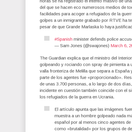
horas se ha registrado el intento masivo de una
del que se hacen eco numerosos medios de todo
facilidades para acoger a refugiados de la guerr
golpes a un inmigrante grabado por RTVE ha ten
pesar de que Grande Marlaska lo haya justifica
#Spanish
minister defends police accuse
— Sam Jones (@swajones)
March 6, 2
The Guardian explica que el ministro del Interio
golpeando y rociando con spray de pimienta a 
valla fronteriza de Melilla que separa a España 
parte de los agentes fue «proporcionado». Resa
de unas 3.700 personas, a lo largo de dos días, 
incidente en cuestión también coincide con el
los refugiados de la guerra en Ucrania.
El artículo apunta que las imágenes fu
muestra a un hombre golpeado nada más b
español por al menos cinco agentes de la
como «brutalidad» por los grupos de d