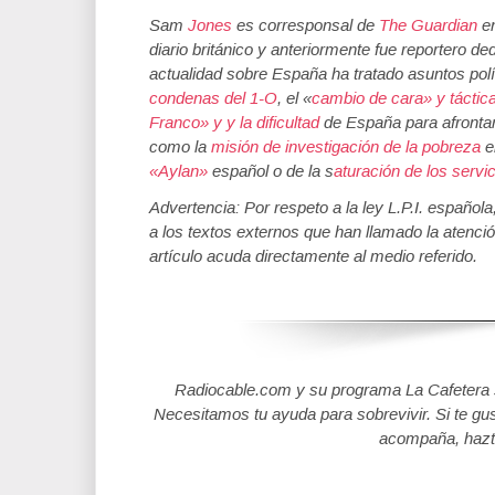
Sam
Jones
es corresponsal de
The Guardian
en
diario británico y anteriormente fue reportero de
actualidad sobre España ha tratado asuntos pol
condenas del 1-O
, el «
cambio de cara» y táctic
Franco» y y la dificultad
de España para afrontar
como la
misión de investigación de la pobreza
e
«Aylan»
español o de la s
aturación de los servi
Advertencia: Por respeto a la ley L.P.I. español
a los textos externos que han llamado la atenció
artículo acuda directamente al medio referido.
Radiocable.com y su programa La Cafetera se
Necesitamos tu ayuda para sobrevivir. Si te gu
acompaña, hazt