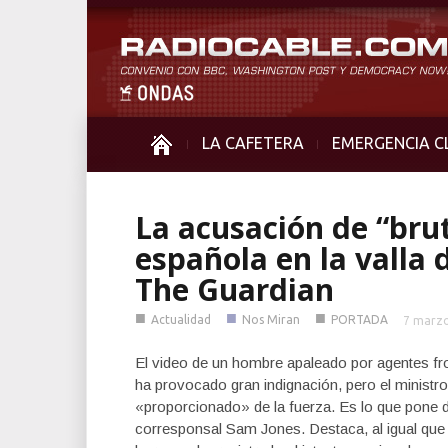
LA CAFETERA
EMERGENCIA C
La acusación de “brut
española en la valla d
The Guardian
■
■
■
Actualidad
Nos Miran
PORTADA
7 marzo
El video de un hombre apaleado por agentes fro
ha provocado gran indignación, pero el ministro
«proporcionado» de la fuerza. Es lo que pone de 
corresponsal Sam Jones. Destaca, al igual que