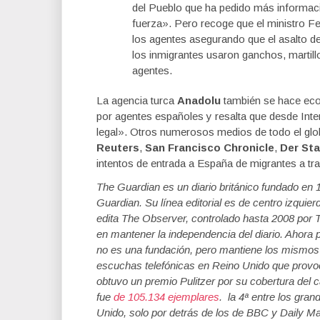
del Pueblo que ha pedido más informac
fuerza». Pero recoge que el ministro F
los agentes asegurando que el asalto d
los inmigrantes usaron ganchos, martillo
agentes.
La agencia turca
Anadolu
también se hace eco 
por agentes españoles y resalta que desde Inte
legal». Otros numerosos medios de todo el gl
Reuters
,
San Francisco Chronicle
,
Der St
intentos de entrada a España de migrantes a trav
The Guardian
es un diario británico fundado e
Guardian. Su línea editorial es de centro izqui
edita The Observer, controlado hasta 2008 por T
en mantener la independencia del diario. Ahora
no es una fundación, pero mantiene los mismos 
escuchas telefónicas en Reino Unido que provocó
obtuvo un premio Pulitzer por su cobertura del 
fue
de 105.134 ejemplares
. la 4ª entre los gran
Unido, solo por detrás de los de BBC y Daily Mai