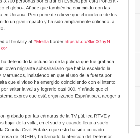
s 3.700 personas por entrar en España por esta frontera,-
 el globo-. Añade que también ha coincidido con las
a en Ucrania. Pero pone de relieve que el incidente de los
ido un gran impacto y ha sido ampliamente criticado, a
do.
d of brutality at
#Melilla
border
https://t.co/8kic0GriyN
022
r ha defendido la actuación de la policía que fue grabada
un joven migrante subsahariano que había escalado la
y Marruecos, insistiendo en que el uso de la fuerza por
lta que el video ha emergido coincidiendo con el intento
por saltar la valla y lograrlo casi 900. Y añade que el
 sistema expres que está organizando España para acoger a
eron grabado por las cámaras de la TV pública RTVE y
ajar de la valla, en el suelo y cuando llega a suelo
 Guardia Civil. Enfatiza que esto ha sido criticado
efensa de DDHH y ha llamado la atención del Defensor