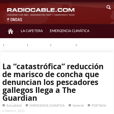
LA CAFETERA
EMERGENCIA CLIMÁTICA
IGUALDAD
MEMORIA
NOS MIRAN
OTRAS
La “catastrófica” reducción
de marisco de concha que
denuncian los pescadores
gallegos llega a The
Guardian
■
■
■
■
Actualidad
EMERGENCIA CLIMÁTICA
General
PORTADA
6 febrero, 2025