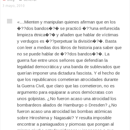
3 mayo, 2010
«…Mienten y manipulan quienes afirman que en los
�??dos bandos�?� se practicó �??una enfurecida
limpieza étnica�?� y añaden que hablar de víctimas
y verdugos es �??perpetuar la división�?�. Basta
con leer a medias dos libros de historia para saber que
no se puede hablar de �??dos bandos�?�. La
guerra fue entre unos señores que defendían la
legalidad democrática y una banda de sublevados que
querían imponer una dictadura fascista. Y el hecho de
que los republicanos cometieran atrocidades durante
la Guerra Civil, que claro que las cometieron, no es
argumento para equiparar a unos demócratas con
unos golpistas. ¿No fueron acaso una atrocidad los
bombardeos aliados de Hamburgo o Dresden? ¿No
fueron acaso una atrocidad las bombas atómicas
sobre Hiroshima y Nagasaki? Y resulta imposible
encontrar a paniaguados y piomoas que pongan al