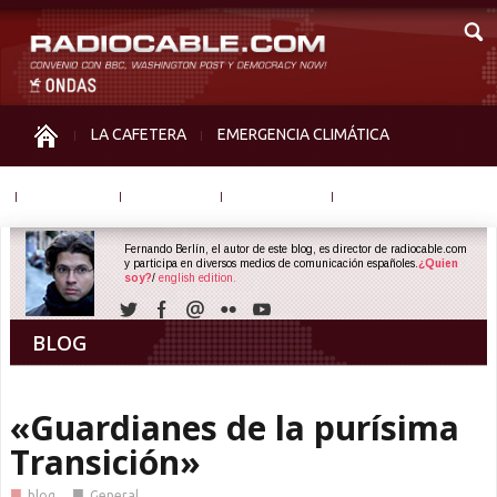
LA CAFETERA
EMERGENCIA CLIMÁTICA
IGUALDAD
MEMORIA
NOS MIRAN
OTRAS
Fernando Berlín, el autor de este blog, es director de radiocable.com
y participa en diversos medios de comunicación españoles.
¿Quien
soy?
/
english edition.
BLOG
«Guardianes de la purísima
Transición»
■
■
blog
General