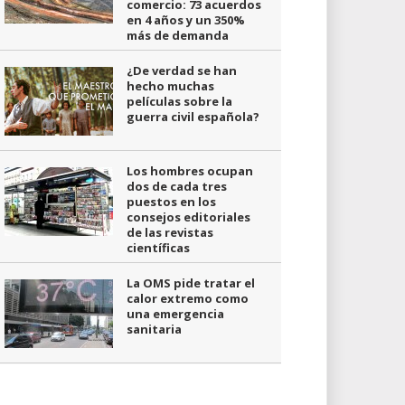
comercio: 73 acuerdos
en 4 años y un 350%
más de demanda
¿De verdad se han
hecho muchas
películas sobre la
guerra civil española?
Los hombres ocupan
dos de cada tres
puestos en los
consejos editoriales
de las revistas
científicas
La OMS pide tratar el
calor extremo como
una emergencia
sanitaria