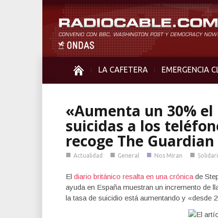
LA CAFETERA
EMERGENCIA C
«Aumenta un 30% el 
suicidas a los teléf
recoge The Guardian
■
■
■
■
Actualidad
General
Nos Miran
Solidar
El
diario británico resalta en una crónica
de Step
ayuda en España muestran un incremento de ll
la tasa de suicidio está aumentando y «desde