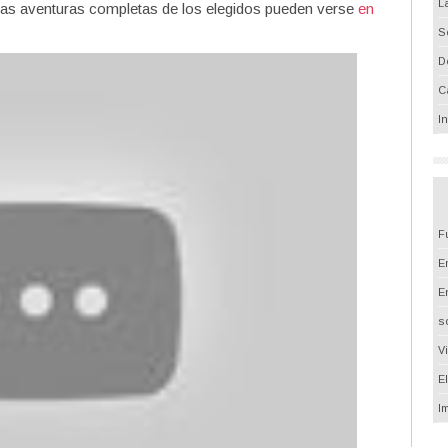
L
Las aventuras completas de los elegidos pueden verse
en
S
D
C
I
F
Em
E
s
V
E
I