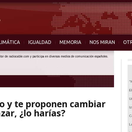
LIMÁTICA
IGUALDAD
MEMORIA
NOS MIRAN
OT
ector de radiocable.com y participa en diversos medios de comunicación españoles.
"
E
U
to y te proponen cambiar
I
azar, ¿lo harías?
C
L