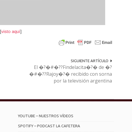
[
visto aquí
]
SIGUIENTE ARTÍCULO
El �?�#�??Findelacita�?� de �?
�#�??Rajoy�?� recibido con sorna
por la televisión argentina
YOUTUBE – NUESTROS VÍDEOS
SPOTIFY – PODCAST LA CAFETERA