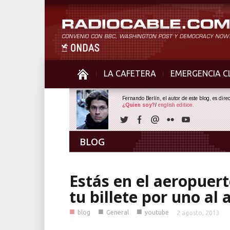
LA CAFETERA
EMERGENCIA C
Fernando Berlín, el autor de este blog, es dir
¿Quien soy?
/
english edition.
BLOG
Estás en el aeropuer
tu billete por uno al 
■
■
■
blog
General
youtube
2 agosto, 2013