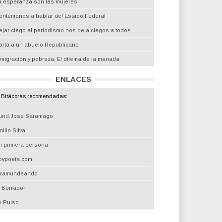
a esperanza son las mujeres
entémonos a hablar del Estado Federal
ejar ciego al periodismo nos deja ciegos a todos
arta a un abuelo Republicano
nmigración y pobreza: El dilema de la manada
ENLACES
Bitácoras recomendadas:
und.José Saramago
ilio Silva
n primera persona
oypoeta.com
iramundeando
l Borrador
m-Pulso