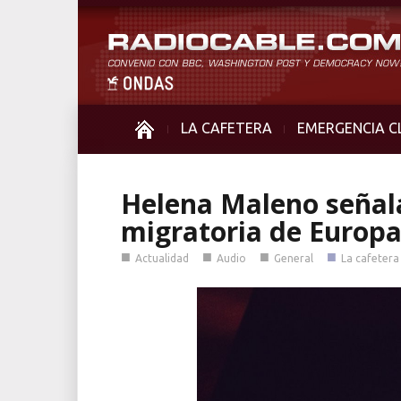
LA CAFETERA
EMERGENCIA C
Helena Maleno señala
migratoria de Europ
■
■
■
■
Actualidad
Audio
General
La cafetera