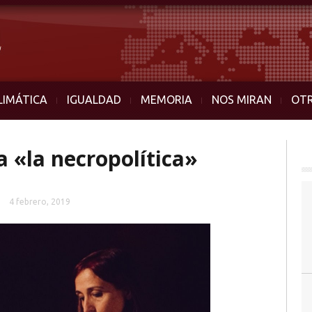
LIMÁTICA
IGUALDAD
MEMORIA
NOS MIRAN
OT
 «la necropolítica»
a
4 febrero, 2019