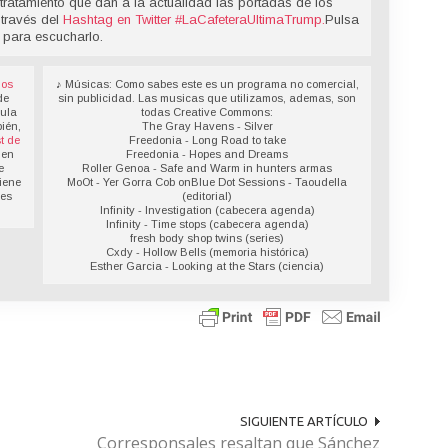
tratamiento que dan a la actualidad las portadas de los
 través del
Hashtag en Twitter
#LaCafeteraUltimaTrump
.
Pulsa
 para escucharlo.
los
♪ Músicas: Como sabes este es un programa no comercial,
de
sin publicidad. Las musicas que utilizamos, ademas, son
sula
todas Creative Commons:
ién,
The Gray Havens - Silver
t de
Freedonia - Long Road to take
 en
Freedonia - Hopes and Dreams
e
Roller Genoa - Safe and Warm in hunters armas
iene
MoOt - Yer Gorra Cob onBlue Dot Sessions - Taoudella
des
(editorial)
Infinity - Investigation (cabecera agenda)
Infinity - Time stops (cabecera agenda)
fresh body shop twins (series)
Cxdy - Hollow Bells (memoria histórica)
Esther Garcia - Looking at the Stars (ciencia)
SIGUIENTE ARTÍCULO
Corresponsales resaltan que Sánchez