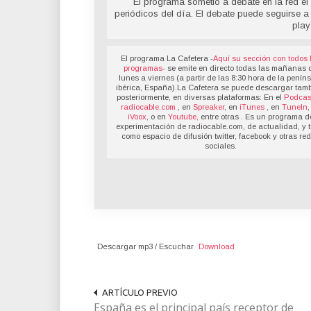
El programa sometió a debate en la red el 
periódicos del día. El debate puede seguirse a
play
El programa La Cafetera -
Aquí su sección con todos 
programas
- se emite en directo todas las mañanas 
lunes a viernes (a partir de las 8:30 hora de la penín
ibérica, España).La Cafetera se puede descargar tamb
posteriormente, en diversas plataformas: En el
Podcas
radiocable.com
, en
Spreaker
, en
iTunes
, en
TuneIn
,
iVoox
, o en
Youtube,
entre otras . Es un programa d
experimentación de radiocable.com, de actualidad, y t
como espacio de difusión twitter, facebook y otras re
sociales.
Descargar mp3 / Escuchar
Download
ARTÍCULO PREVIO
España es el principal país receptor de