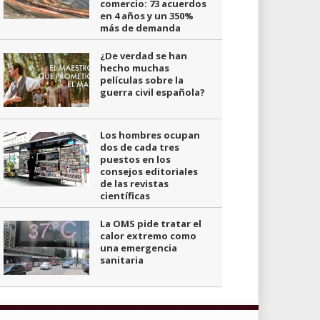
comercio: 73 acuerdos
en 4 años y un 350%
más de demanda
¿De verdad se han
hecho muchas
películas sobre la
guerra civil española?
Los hombres ocupan
dos de cada tres
puestos en los
consejos editoriales
de las revistas
científicas
La OMS pide tratar el
calor extremo como
una emergencia
sanitaria