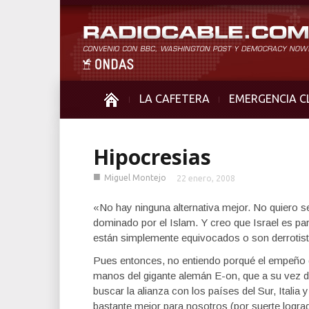
LA CAFETERA
EMERGENCIA C
Hipocresias
■
Miguel Montejo
22 enero, 2008
«No hay ninguna alternativa mejor. No quiero ser
dominado por el Islam. Y creo que Israel es pa
están simplemente equivocados o son derrotist
Pues entonces, no entiendo porqué el empeño q
manos del gigante alemán E-on, que a su vez de
buscar la alianza con los países del Sur, Italia
bastante mejor para nosotros (por suerte logra