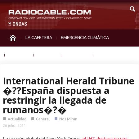
LA CAFETERA
EMERGENCIA CLIMÁTICA
IGUALDAD
MEMORIA
NOS MIRAN
OTRAS
International Herald Tribune
�??España dispuesta a
restringir la llegada de
rumanos�?�
■
■
■
Actualidad
General
Nos Miran
26 julio, 2011
La versión global del New York Times,
el IHT destaca en una