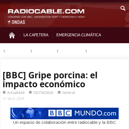
LA CAFETERA
EMERGENCIA CLIMÁTICA
IGUALDAD
MEMORIA
NOS MIRAN
OTRAS
[BBC] Gripe porcina: el
impacto económico
■
■
■
Actualidad
DESTACADA
General
27 abril, 2009
Un espacio de colaboración entre radiocable y la BBC